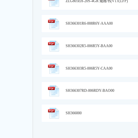
ZLG805EH-20S-4GR 规格书(V1.0,LFP)
SH366301R6-008R6Y-AAA00
SH366302R5-006R5Y-BAA00
SH366303R5-006R5Y-CAA00
SH366307RD-006RDY-BAO00
SH366000