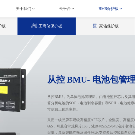
关于我们
云平台
BMS保护板
护板
工商储保护板
家储保护板
从控 BMU- 电池包管
从控BMU，为单体电池管理层。由电池监控芯片及其
算分析电池的SOC（电池剩余容量）和SOH（电池健
常信息上传给主控。
采用一线品牌车规级高精度AFE芯片，全温宽、高精
66S，可兼容常规风冷16S，液冷48S/52S/64S液
采集，具备智能均衡及固件升级,支持多从控级联自动