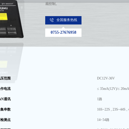
扇控制。
全国服务热线
0755-27676958
电压范围
DC12V-36V
工作电流
≤ 35mA(12V)/≤ 20mA
AN通讯
1路
采集串数
16S~22S , 23S~44S ,
度检测点
14~54路