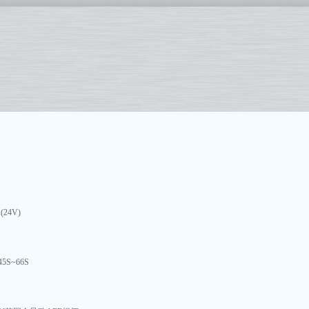
(24V)
 45S~66S