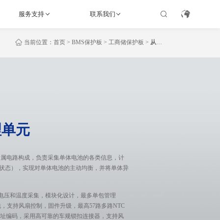
服务支持
联系我们
当前位置：
首页
>
BMS保护板
>
工商储保护板
>
从控
BMU- 电池包管理单元
理单元
附属电路构成，负责采集单体电池的各类信息，计
康状态），实现对单体电池的主动均衡，并将单体异
度电压和温度采集，模块化设计，最多单包管理
冷电池包，支持风扇控制，固件升级，最高57路多路NTC
地址编码，采用高可靠的车规锁扣连接器，支持风