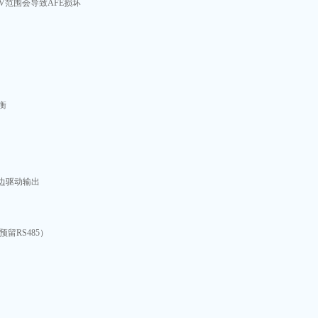
5~5V范围会导致AFE损坏
衡
边驱动输出
留RS485）