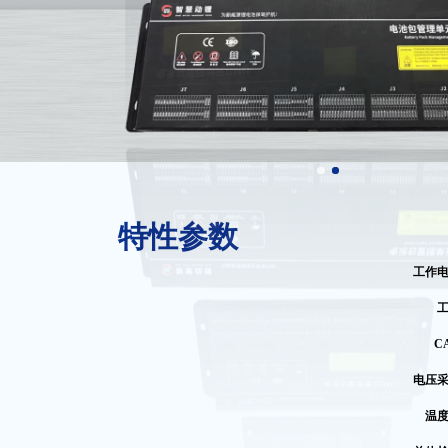
特性参数
工作
C
电压
温