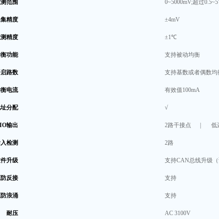
检测范围
0~5000mV;超过0.
采集精度
±4mV
检测精度
±1℃
均衡功能
支持被动均衡
开启路数
支持基数或者偶数均
均衡电流
有效值100mA
地址分配
√
IO输出
2路干接点 | 低
输入检测
2路
软件升级
支持CAN总线升级（预
源防反接
支持
源防浪涌
支持
耐压
AC 3100V