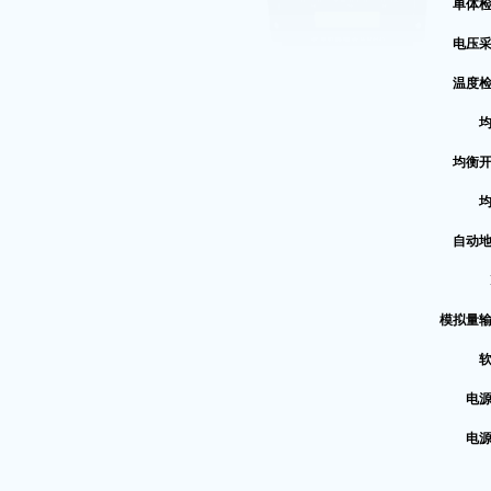
单体
电压
温度
均衡
自动
模拟量
电
电