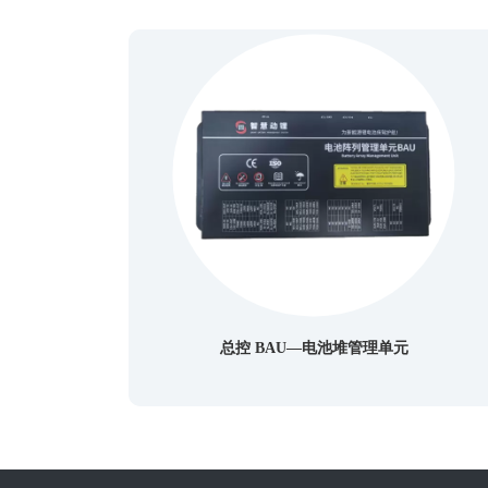
总控 BAU—电池堆管理单元
元