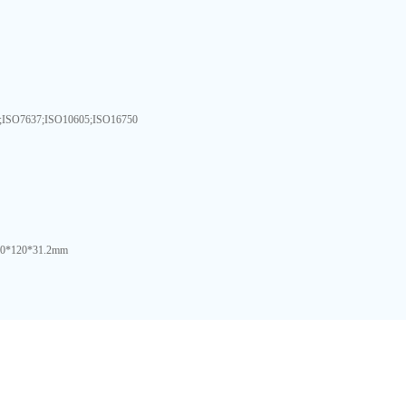
;ISO7637;ISO10605;ISO16750
0*120*31.2mm