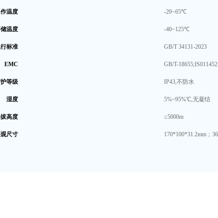
工作温度
-20~65℃
存储温度
-40~125℃
执行标准
GB/T 34131-2023
EMC
GB/T-18655;IS011452
防护等级
IP43,不防水
湿度
5%~95%℃,无凝结
海拔高度
≤5000m
外观尺寸
170*100*31.2mm；36